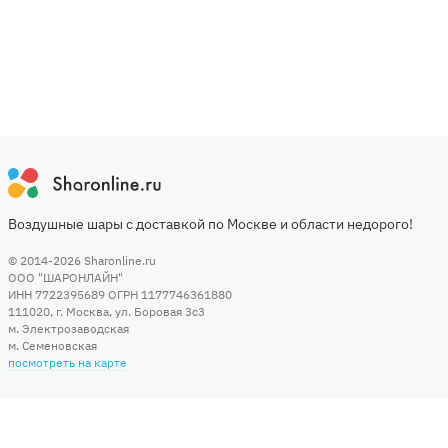
Воздушные шары с доставкой по Москве и области недорого!
© 2014-2026
Sharonline.ru
ООО "ШАРОНЛАЙН"
ИНН 7722395689 ОГРН 1177746361880
111020
,
г. Москва
,
ул. Боровая 3c3
м. Электрозаводская
м. Семеновская
посмотреть на карте
Мы в социальных сетях