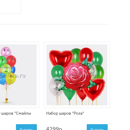
.
0 шаров "Смайлы
Набор шаров "Роза"
Набор
мамоч
4299
р.
5199
Купить
Купить