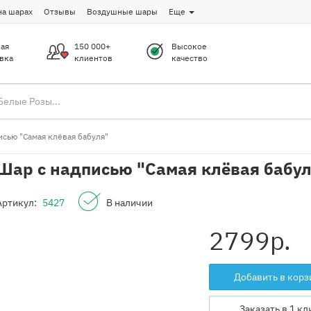
на шарах
Отзывы
Воздушные шары
Еще
ая
150 000+
Высокое
вка
клиентов
качество
исью "Самая клёвая бабуля"
Шар с надписью "Самая клёвая бабу
Артикул:
5427
В наличии
2799
р.
Добавить в корз
Заказать в 1 кл