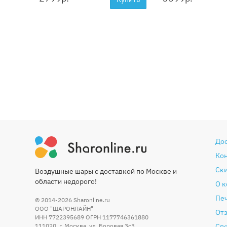
До
Ко
Ски
Воздушные шары с доставкой по Москве и
области недорого!
О 
Печ
© 2014-2026
Sharonline.ru
ООО "ШАРОНЛАЙН"
От
ИНН 7722395689 ОГРН 1177746361880
111020
,
г. Москва
,
ул. Боровая 3c3
Сп