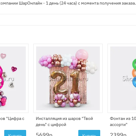
компании ШарОнлайн - 1 день (24 часа) с момента получения заказа
ов "Цифра с
Инсталляция из шаров "Твой
Фонтан из 1
день" с цифрой
ассорти"
5699
р.
2399
р.
Купить
Купить