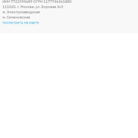
ИНН 7722395689 ОГРН 1177746361880
111020
,
г. Москва
,
ул. Боровая 3c3
м. Электрозаводская
м. Семеновская
посмотреть на карте
Мы в социальных сетях
Способы оплаты
+7 (495) 215-56-05
КРУГЛОСУТОЧНО 24/7
заказать звонок
info@sharonline.ru
написать письмо