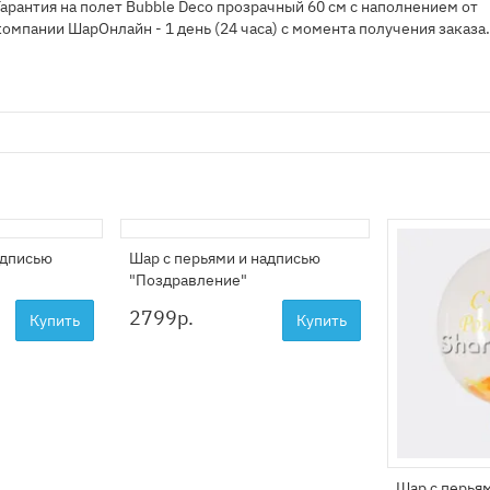
Гарантия на полет Bubble Deco прозрачный 60 см с наполнением от
компании ШарОнлайн - 1 день (24 часа) с момента получения заказа
адписью
Шар с перьями и надписью
"Поздравление"
2799
р.
Купить
Купить
Шар с перьям