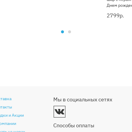
Днем рожден
2799
р.
ставка
Мы в социальных сетях
нтакты
дки и Акции
компании
Способы оплаты
ать на шарах