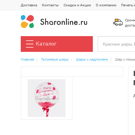
Доставка
Контакты
Скидки и Акции
О компании
Печать 
Срочн
доста
Каталог
Главная
Гелиевые шары
Шары с надписями
Шар с перь