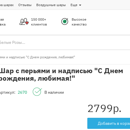
на шарах
Отзывы
Воздушные шары
Еще
ая
150 000+
Высокое
вка
клиентов
качество
ями и надписью "С Днем рождения, любимая!"
Шар с перьями и надписью "С Днем
рождения, любимая!"
Артикул:
2670
В наличии
2799
р.
Добавить в корз