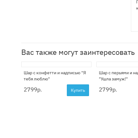
Вас также могут заинтересовать
Шар с конфетти и надписью "Я
Шар с перьями и н
тебя люблю"
"Ушла замуж!"
2799
р.
2799
р.
Купить