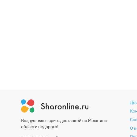
До
Ко
Ски
Воздушные шары с доставкой по Москве и
области недорого!
О 
Печ