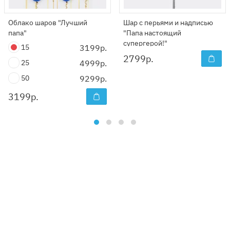
Облако шаров "Лучший
Шар с перьями и надписью
папа"
"Папа настоящий
супергерой!"
15
3199р.
2799
р.
25
4999р.
50
9299р.
3199
р.