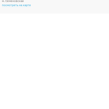
м. Семеновская
посмотреть на карте
Мы в социальных сетях
Способы оплаты
+7 (495) 215-56-05
КРУГЛОСУТОЧНО 24/7
заказать звонок
info@sharonline.ru
написать письмо