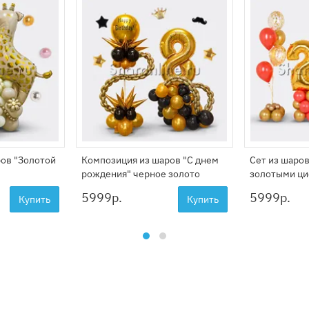
ов "Золотой
Композиция из шаров "С днем
Сет из шаро
рождения" черное золото
золотыми ц
5999
р.
5999
р.
Купить
Купить