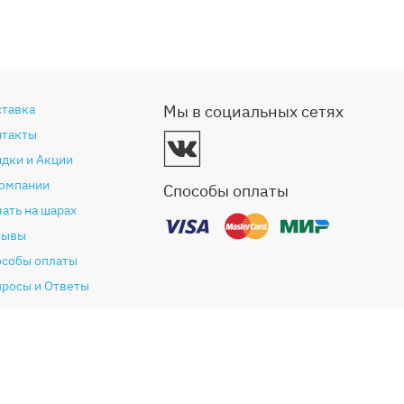
ставка
Мы в социальных сетях
нтакты
дки и Акции
компании
Способы оплаты
ать на шарах
зывы
особы оплаты
просы и Ответы
антия и возврат
глашение (Оферта)
литика конфиденциальности
ог