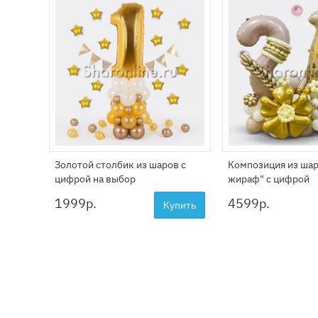
Золотой столбик из шаров с
Композиция из шар
цифрой на выбор
жираф" с цифрой
1999
р.
4599
р.
Купить