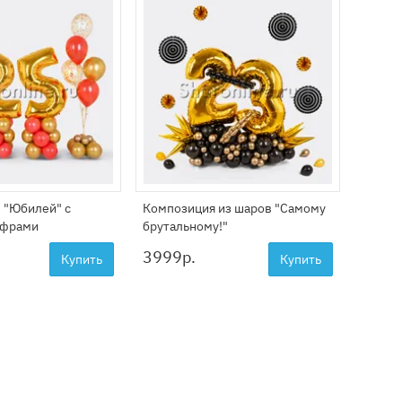
в "Юбилей" с
Композиция из шаров "Самому
Набор 
ифрами
брутальному!"
3999
р.
3999
Купить
Купить