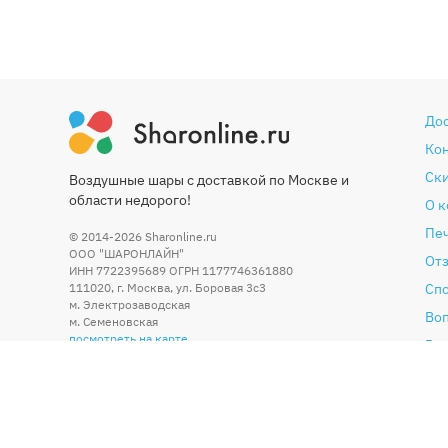
До
Ко
Ски
Воздушные шары с доставкой по Москве и
области недорого!
О 
Печ
© 2014-2026
Sharonline.ru
ООО "ШАРОНЛАЙН"
От
ИНН 7722395689 ОГРН 1177746361880
111020
,
г. Москва
,
ул. Боровая 3c3
Сп
м. Электрозаводская
Во
м. Семеновская
посмотреть на карте
Гар
Со
По
Бл