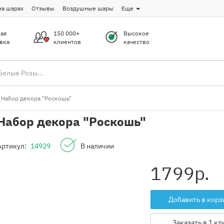
на шарах
Отзывы
Воздушные шары
Еще
ая
150 000+
Высокое
вка
клиентов
качество
Набор декора "Роскошь"
Набор декора "Роскошь"
Артикул:
14929
В наличии
1799
р.
Добавить в корз
Заказать в 1 кл