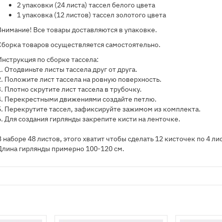
2 упаковки (24 листа) тассел белого цвета
1 упаковка (12 листов) тассел золотого цвета
Внимание! Все товары доставляются в упаковке.
Сборка товаров осуществляется самостоятельно.
Инструкция по сборке тассела:
1. Отодвиньте листы тассела друг от друга.
2. Положите лист тассела на ровную поверхность.
3. Плотно скрутите лист тассела в трубочку.
4. Перекрестными движениями создайте петлю.
5. Перекрутите тассел, зафиксируйте зажимом из комплекта.
6. Для создания гирлянды закрепите кисти на ленточке.
В наборе 48 листов, этого хватит чтобы сделать 12 кисточек по 4 ли
Длина гирлянды примерно 100-120 см.