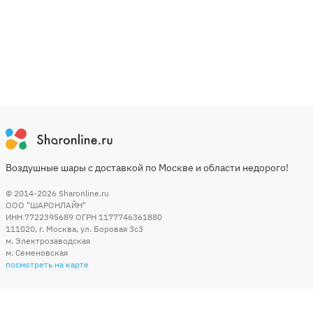
Воздушные шары с доставкой по Москве и области недорого!
© 2014-2026
Sharonline.ru
ООО "ШАРОНЛАЙН"
ИНН 7722395689 ОГРН 1177746361880
111020
,
г. Москва
,
ул. Боровая 3c3
м. Электрозаводская
м. Семеновская
посмотреть на карте
Мы в социальных сетях