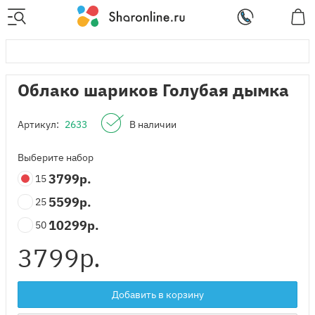
Облако шариков Голубая дымка
Артикул:
2633
В наличии
Выберите набор
3799
р.
15
5599
р.
25
10299
р.
50
3799
р.
Добавить в корзину