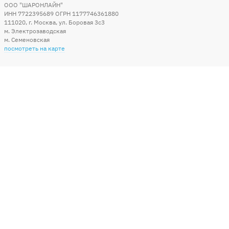
ООО "ШАРОНЛАЙН"
ИНН 7722395689 ОГРН 1177746361880
111020
,
г. Москва
,
ул. Боровая 3c3
м. Электрозаводская
м. Семеновская
посмотреть на карте
Мы в социальных сетях
Способы оплаты
+7 (495) 215-56-05
КРУГЛОСУТОЧНО 24/7
заказать звонок
info@sharonline.ru
написать письмо