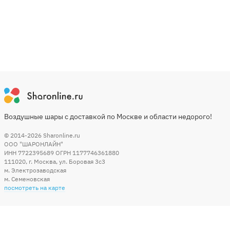
Воздушные шары с доставкой по Москве и области недорого!
© 2014-2026
Sharonline.ru
ООО "ШАРОНЛАЙН"
ИНН 7722395689 ОГРН 1177746361880
111020
,
г. Москва
,
ул. Боровая 3c3
м. Электрозаводская
м. Семеновская
посмотреть на карте
Мы в социальных сетях