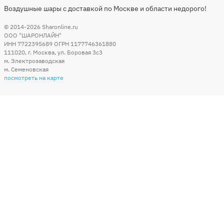
Воздушные шары с доставкой по Москве и области недорого!
© 2014-2026
Sharonline.ru
ООО "ШАРОНЛАЙН"
ИНН 7722395689 ОГРН 1177746361880
111020
,
г. Москва
,
ул. Боровая 3c3
м. Электрозаводская
м. Семеновская
посмотреть на карте
Мы в социальных сетях
Способы оплаты
+7 (495) 215-56-05
КРУГЛОСУТОЧНО 24/7
заказать звонок