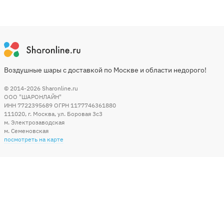
Воздушные шары с доставкой по Москве и области недорого!
© 2014-2026
Sharonline.ru
ООО "ШАРОНЛАЙН"
ИНН 7722395689 ОГРН 1177746361880
111020
,
г. Москва
,
ул. Боровая 3c3
м. Электрозаводская
м. Семеновская
посмотреть на карте
Мы в социальных сетях
Способы оплаты