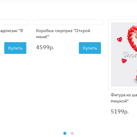
надписью "Я
Коробка-сюрприз "Открой
меня!"
4599
р.
Купить
Купить
Фигура из ш
мишкой"
5199
р.