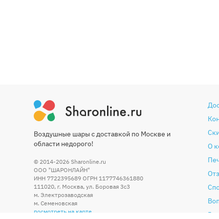
До
Ко
Ски
Воздушные шары с доставкой по Москве и
области недорого!
О 
Печ
© 2014-2026
Sharonline.ru
ООО "ШАРОНЛАЙН"
От
ИНН 7722395689 ОГРН 1177746361880
111020
,
г. Москва
,
ул. Боровая 3c3
Сп
м. Электрозаводская
Во
м. Семеновская
посмотреть на карте
Гар