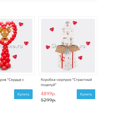
Сет из
8999
аров "Сердце с
Коробка-сюрприз "Страстный
поцелуй"
4899р.
Купить
Купить
5299р.