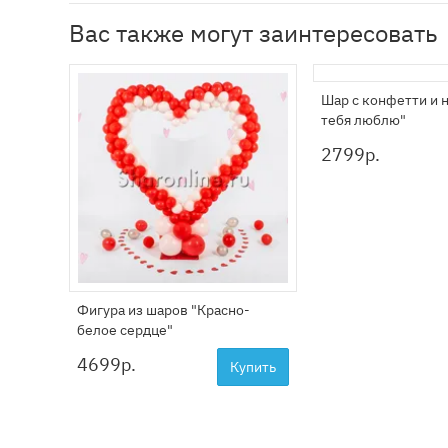
Вас также могут заинтересовать
Шар с конфетти и 
тебя люблю"
2799
р.
Фигура из шаров "Красно-
белое сердце"
4699
р.
Купить