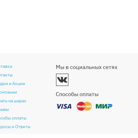
ставка
Мы в социальных сетях
нтакты
дки и Акции
компании
Способы оплаты
ать на шарах
зывы
особы оплаты
просы и Ответы
антия и возврат