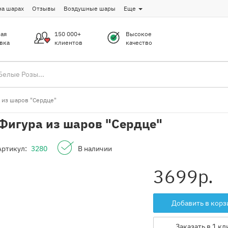
на шарах
Отзывы
Воздушные шары
Еще
ая
150 000+
Высокое
вка
клиентов
качество
 из шаров "Сердце"
Фигура из шаров "Сердце"
Артикул:
3280
В наличии
3699
р.
Добавить в корз
Заказать в 1 кл