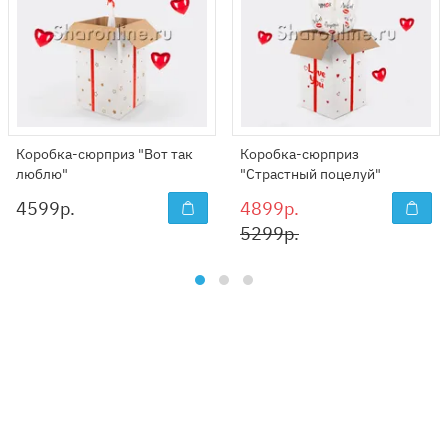
Коробка-сюрприз "Вот так
Коробка-сюрприз
люблю"
"Страстный поцелуй"
4599
р.
4899р.
5299р.