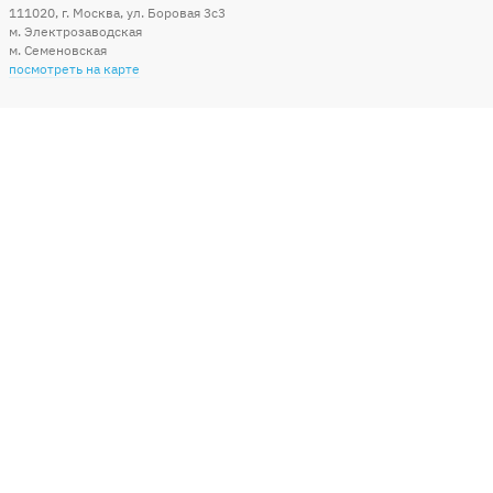
111020
,
г. Москва
,
ул. Боровая 3c3
м. Электрозаводская
м. Семеновская
посмотреть на карте
Мы в социальных сетях
Способы оплаты
+7 (495) 215-56-05
КРУГЛОСУТОЧНО 24/7
заказать звонок
info@sharonline.ru
написать письмо