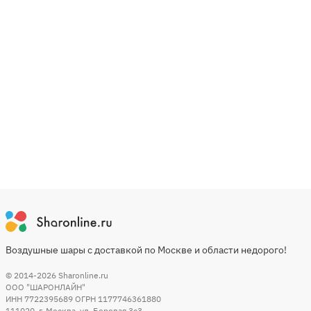
Воздушные шары с доставкой по Москве и области недорого!
© 2014-2026
Sharonline.ru
ООО "ШАРОНЛАЙН"
ИНН 7722395689 ОГРН 1177746361880
111020
,
г. Москва
,
ул. Боровая 3c3