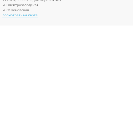
м. Электрозаводская
м. Семеновская
посмотреть на карте
Мы в социальных сетях
Способы оплаты
+7 (495) 215-56-05
КРУГЛОСУТОЧНО 24/7
заказать звонок
info@sharonline.ru
написать письмо