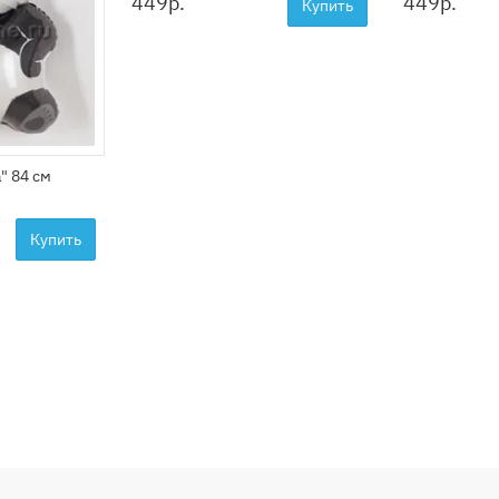
449
р.
449
р.
Купить
" 84 см
Купить