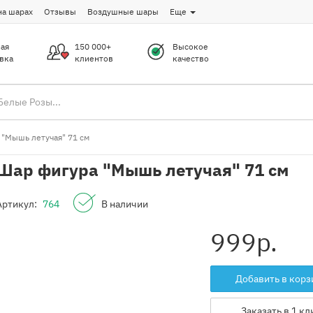
на шарах
Отзывы
Воздушные шары
Еще
ая
150 000+
Высокое
вка
клиентов
качество
 "Мышь летучая" 71 см
Шар фигура "Мышь летучая" 71 см
Артикул:
764
В наличии
999
р.
Добавить в корз
Заказать в 1 кл