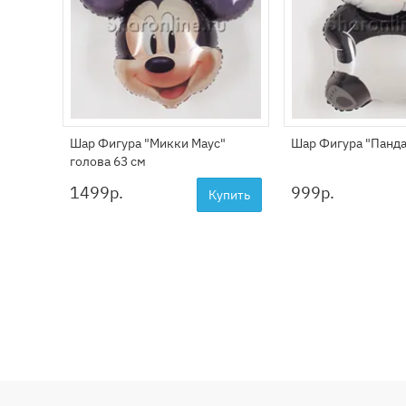
Шар Фигура "Микки Маус"
Шар Фигура "Панда
голова 63 см
1499
р.
999
р.
Купить