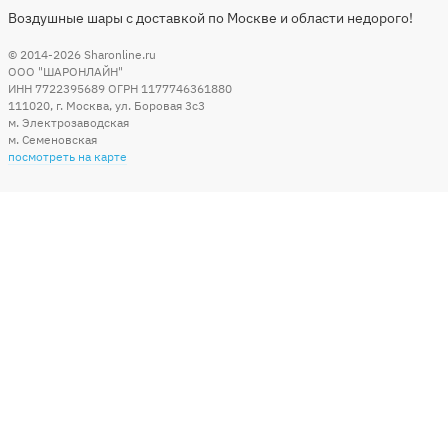
Воздушные шары с доставкой по Москве и области недорого!
© 2014-2026
Sharonline.ru
ООО "ШАРОНЛАЙН"
ИНН 7722395689 ОГРН 1177746361880
111020
,
г. Москва
,
ул. Боровая 3c3
м. Электрозаводская
м. Семеновская
посмотреть на карте
Мы в социальных сетях
Способы оплаты
+7 (495) 215-56-05
КРУГЛОСУТОЧНО 24/7
заказать звонок