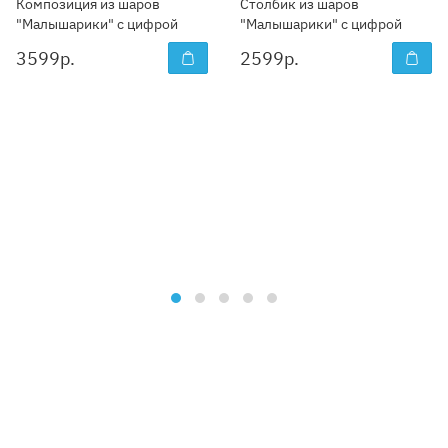
Композиция из шаров
Столбик из шаров
"Малышарики" с цифрой
"Малышарики" с цифрой
3599
р.
2599
р.