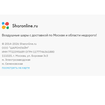
Воздушные шары с доставкой по Москве и области недорого!
© 2014-2026
Sharonline.ru
ООО "ШАРОНЛАЙН"
ИНН 7722395689 ОГРН 1177746361880
111020
,
г. Москва
,
ул. Боровая 3c3
м. Электрозаводская
м. Семеновская
посмотреть на карте
Мы в социальных сетях
Способы оплаты