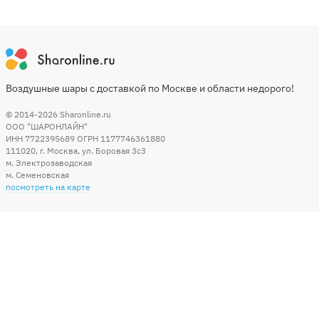
Воздушные шары с доставкой по Москве и области недорого!
© 2014-2026
Sharonline.ru
ООО "ШАРОНЛАЙН"
ИНН 7722395689 ОГРН 1177746361880
111020
,
г. Москва
,
ул. Боровая 3c3
м. Электрозаводская
м. Семеновская
посмотреть на карте
Мы в социальных сетях
Способы оплаты