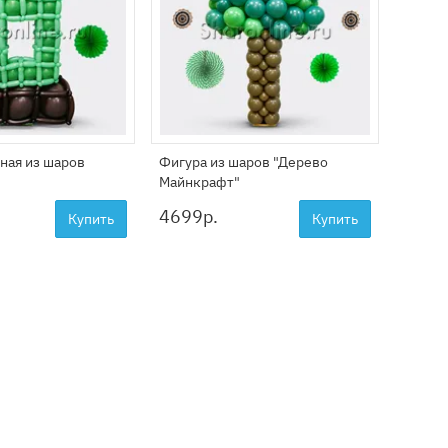
ная из шаров
Фигура из шаров "Дерево
Фигура
Майнкрафт"
Майнк
4699
р.
4199
Купить
Купить