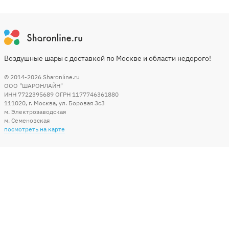
Воздушные шары с доставкой по Москве и области недорого!
© 2014-2026
Sharonline.ru
ООО "ШАРОНЛАЙН"
ИНН 7722395689 ОГРН 1177746361880
111020
,
г. Москва
,
ул. Боровая 3c3
м. Электрозаводская
м. Семеновская
посмотреть на карте
Мы в социальных сетях
Способы оплаты