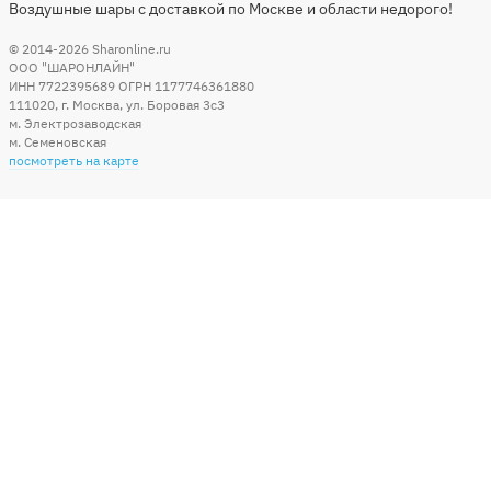
Воздушные шары с доставкой по Москве и области недорого!
© 2014-2026
Sharonline.ru
ООО "ШАРОНЛАЙН"
ИНН 7722395689 ОГРН 1177746361880
111020
,
г. Москва
,
ул. Боровая 3c3
м. Электрозаводская
м. Семеновская
посмотреть на карте
Мы в социальных сетях
Способы оплаты
+7 (495) 215-56-05
КРУГЛОСУТОЧНО 24/7
заказать звонок