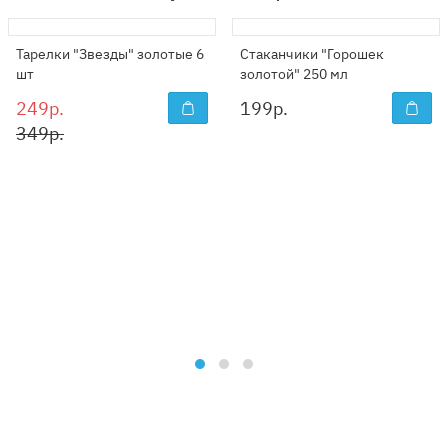
Тарелки "Звезды" золотые 6
Стаканчики "Горошек
шт
золотой" 250 мл
249р.
199
р.
349р.