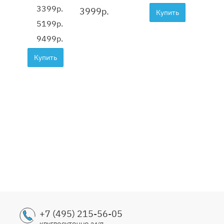
3399р.
3999
р.
4199
Купить
5199р.
9499р.
Купить
+7 (495) 215-56-05