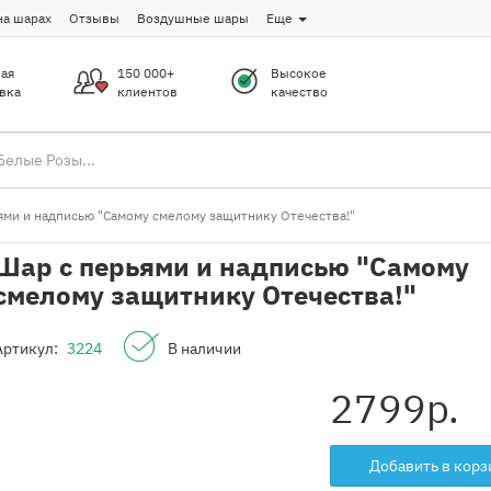
на шарах
Отзывы
Воздушные шары
Еще
ая
150 000+
Высокое
вка
клиентов
качество
ями и надписью "Самому смелому защитнику Отечества!"
Шар с перьями и надписью "Самому
смелому защитнику Отечества!"
Артикул:
3224
В наличии
2799
р.
Добавить в корз