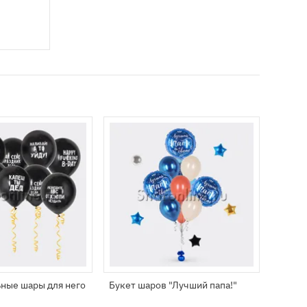
.
ные шары для него
Букет шаров "Лучший папа!"
Букет 
рожден