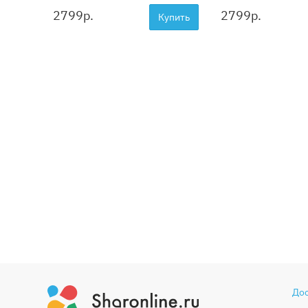
2799
р.
2799
р.
Купить
До