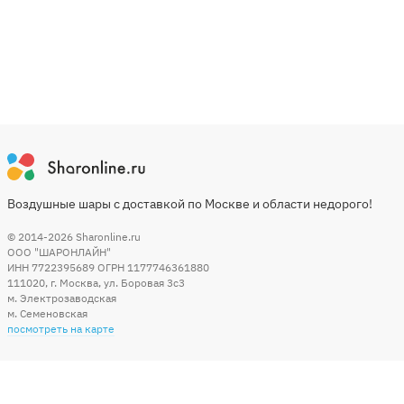
Воздушные шары с доставкой по Москве и области недорого!
© 2014-2026
Sharonline.ru
ООО "ШАРОНЛАЙН"
ИНН 7722395689 ОГРН 1177746361880
111020
,
г. Москва
,
ул. Боровая 3c3
м. Электрозаводская
м. Семеновская
посмотреть на карте
Мы в социальных сетях