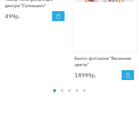
декора "Солнышко"
499
р.
Бенто-фотозона "Весенние
цветы"
14999
р.