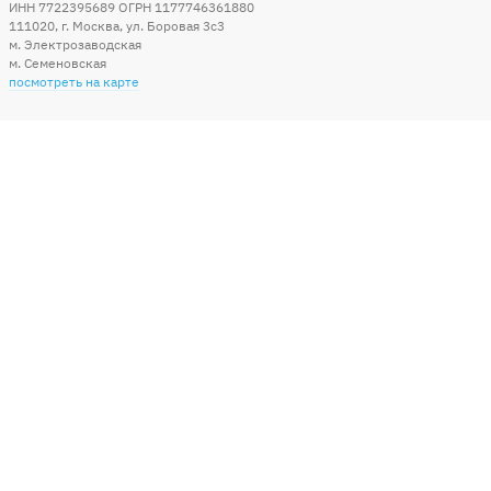
ИНН 7722395689 ОГРН 1177746361880
111020
,
г. Москва
,
ул. Боровая 3c3
м. Электрозаводская
м. Семеновская
посмотреть на карте
Мы в социальных сетях
Способы оплаты
+7 (495) 215-56-05
КРУГЛОСУТОЧНО 24/7
заказать звонок
info@sharonline.ru
написать письмо