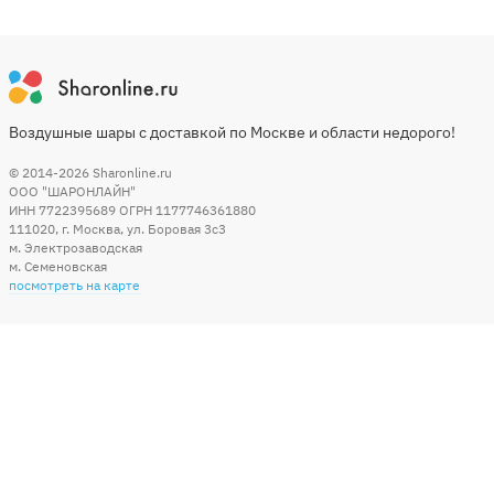
Воздушные шары с доставкой по Москве и области недорого!
© 2014-2026
Sharonline.ru
ООО "ШАРОНЛАЙН"
ИНН 7722395689 ОГРН 1177746361880
111020
,
г. Москва
,
ул. Боровая 3c3
м. Электрозаводская
м. Семеновская
посмотреть на карте
Мы в социальных сетях
Способы оплаты