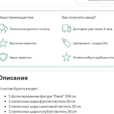
Наши преимущества
Как получить заказ?
Технология долгого полета
Доставим уже через 3 часа
Высокое качество
Самовывоз - скидка 5%
Наши гарантии
Оплата любым удобным сп
Описание
В состав букета входят:
1 фольгированная фигура "Лама" 104 см
2 латексных шара фуксия пастель 30 см
2 латексных шара салатовый пастель 30 см
2 латексных шара голубой пастель 30 см