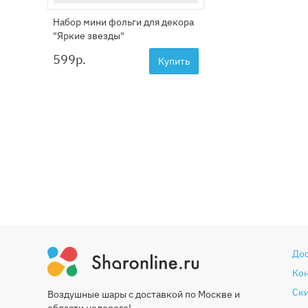
Набор мини фольги для декора
"Яркие звезды"
599
р.
Купить
До
Ко
Ски
Воздушные шары с доставкой по Москве и