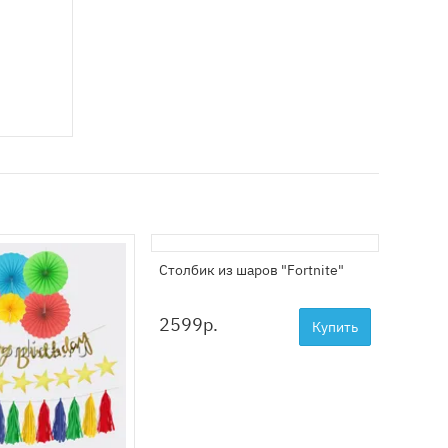
Столбик из шаров "Fortnite"
Компо
"Едино
цифро
2599
р.
Купить
3999