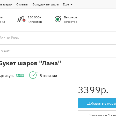
на шарах
Отзывы
Воздушные шары
Еще
ая
150 000+
Высокое
вка
клиентов
качество
 "Лама"
Букет шаров "Лама"
Артикул:
3503
В наличии
3399
р.
Добавить в корз
Заказать в 1 кл