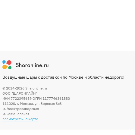
Воздушные шары с доставкой по Москве и области недорого!
© 2014-2026
Sharonline.ru
ООО "ШАРОНЛАЙН"
ИНН 7722395689 ОГРН 1177746361880
111020
,
г. Москва
,
ул. Боровая 3c3
м. Электрозаводская
м. Семеновская
посмотреть на карте
Мы в социальных сетях