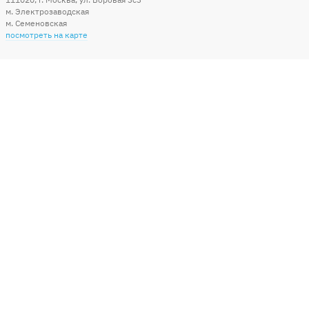
м. Электрозаводская
м. Семеновская
посмотреть на карте
Мы в социальных сетях
Способы оплаты
+7 (495) 215-56-05
КРУГЛОСУТОЧНО 24/7
заказать звонок
info@sharonline.ru
написать письмо