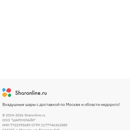
Воздушные шары с доставкой по Москве и области недорого!
© 2014-2026
Sharonline.ru
ООО "ШАРОНЛАЙН"
ИНН 7722395689 ОГРН 1177746361880
111020
,
г. Москва
,
ул. Боровая 3c3