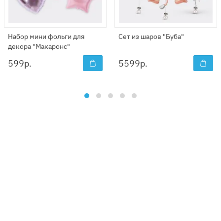
Набор мини фольги для
Сет из шаров "Буба"
декора "Макаронс"
599
р.
5599
р.