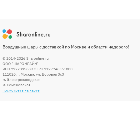
Воздушные шары с доставкой по Москве и области недорого!
© 2014-2026
Sharonline.ru
ООО "ШАРОНЛАЙН"
ИНН 7722395689 ОГРН 1177746361880
111020
,
г. Москва
,
ул. Боровая 3c3
м. Электрозаводская
м. Семеновская
посмотреть на карте
Мы в социальных сетях
Способы оплаты