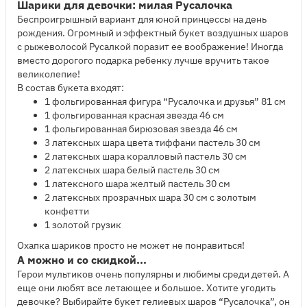
Шарики для девочки: милая Русалочка
Беспроигрышный вариант для юной принцессы на день
рождения. Огромный и эффектный букет воздушных шаров
с рыжеволосой Русалкой поразит ее воображение! Иногда
вместо дорогого подарка ребенку лучше вручить такое
великолепие!
В состав букета входят:
1 фольгированная фигура “Русалочка и друзья” 81 см
1 фольгированная красная звезда 46 см
1 фольгированная бирюзовая звезда 46 см
3 латексных шара цвета тиффани пастель 30 см
2 латексных шара коралловый пастель 30 см
2 латексных шара белый пастель 30 см
1 латексного шара желтый пастель 30 см
2 латексных прозрачных шара 30 см с золотым
конфетти
1 золотой грузик
Охапка шариков просто не может не понравиться!
А можно и со скидкой...
Герои мультиков очень популярны и любимы среди детей. А
еще они любят все летающее и большое. Хотите угодить
девочке? Выбирайте букет гелиевых шаров “Русалочка”, он