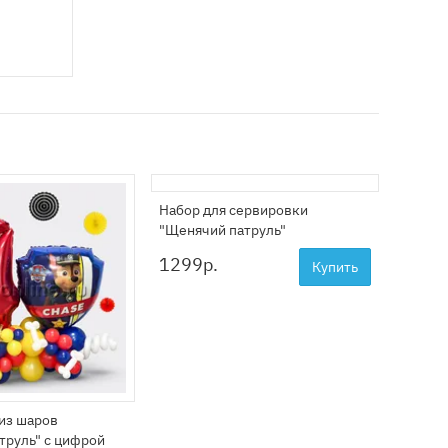
Набор для сервировки
Тарелк
"Щенячий патруль"
8 шт
1299
р.
399
р
Купить
из шаров
труль" с цифрой