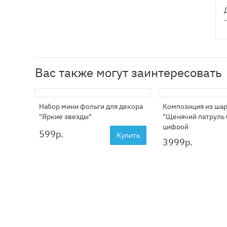
Вас также могут заинтересовать
Набор мини фольги для декора
Композиция из ша
"Яркие звезды"
"Щенячий патруль 
цифрой
599
р.
Купить
3999
р.