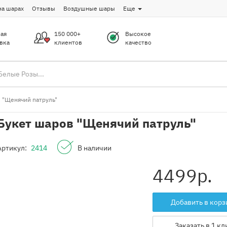
на шарах
Отзывы
Воздушные шары
Еще
ая
150 000+
Высокое
вка
клиентов
качество
 "Щенячий патруль"
Букет шаров "Щенячий патруль"
Артикул:
2414
В наличии
4499
р.
Добавить в корз
Заказать в 1 кл