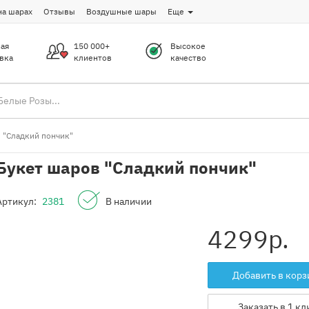
на шарах
Отзывы
Воздушные шары
Еще
ая
150 000+
Высокое
вка
клиентов
качество
 "Сладкий пончик"
Букет шаров "Сладкий пончик"
Артикул:
2381
В наличии
4299
р.
Добавить в корз
Заказать в 1 кл