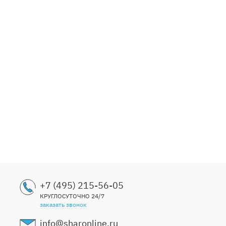
Гирлян
499р
599р
+7 (495) 215-56-05
КРУГЛОСУТОЧНО 24/7
заказать звонок
info@sharonline.ru