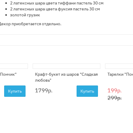
2 латексных шара цвета тиффани пастель 30 см
2 латексных шара цвета фуксия пастель 30 см
золотой грузик
Декор приобретается отдельно.
"Пончик"
Крафт-букет из шаров "Сладкая
Тарелки "По
любовь"
1799
р.
199р.
Купить
Купить
299р.