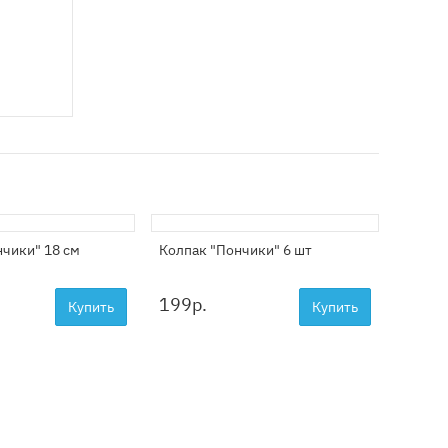
нчики" 18 см
Колпак "Пончики" 6 шт
199
р.
Купить
Купить