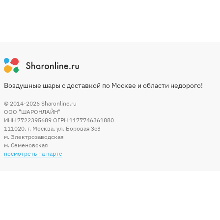
Воздушные шары с доставкой по Москве и области недорого!
© 2014-2026
Sharonline.ru
ООО "ШАРОНЛАЙН"
ИНН 7722395689 ОГРН 1177746361880
111020
,
г. Москва
,
ул. Боровая 3c3
м. Электрозаводская
м. Семеновская
посмотреть на карте
Мы в социальных сетях
Способы оплаты