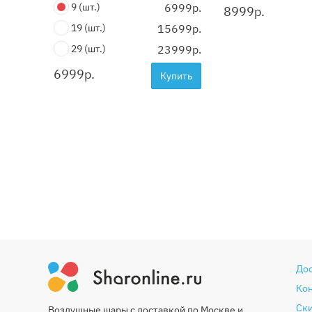
9
(шт.)
6999р.
8999
р.
19
(шт.)
15699р.
29
(шт.)
23999р.
6999
р.
Купить
До
Ко
Ски
Воздушные шары с доставкой по Москве и