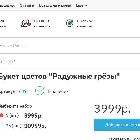
на шарах
Отзывы
Воздушные шары
Еще
ая
150 000+
Высокое
вка
клиентов
качество
е грёзы"
Букет цветов "Радужные грёзы"
Артикул:
6391
В наличии
3999
р.
Выберите набор
3999
р.
9
(шт.)
Добавить в корз
10999
р.
25
(шт.)
Заказать в 1 кл