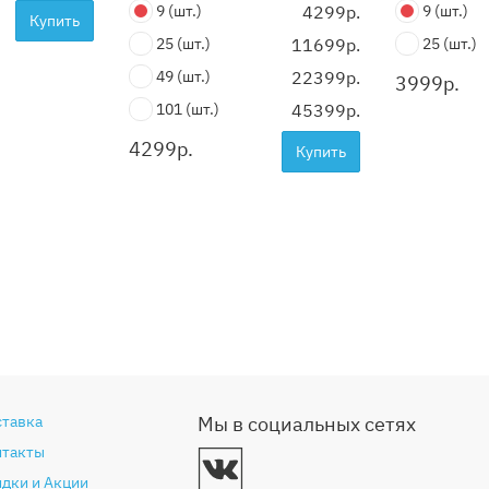
9
(шт.)
4299р.
9
(шт.)
Купить
25
(шт.)
11699р.
25
(шт.)
49
(шт.)
22399р.
3999
р.
101
(шт.)
45399р.
4299
р.
Купить
ставка
Мы в социальных сетях
нтакты
дки и Акции