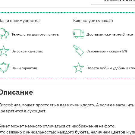
Наши преимущества
Как получить заказ?
Технология долгого полета
Доставим уже через 3 часа
Высокое качество
Самовывоз - скидка 5%
Наши гарантии
Оплата любым удобным сп
Описание
Гипсофила может простоять в вазе очень долго. А если ее засушить
превратится в сухоцвет.
Букет может немного отличаться от изображения на фото.
Это связано с уникальностью каждого букета, наличием цветов и у