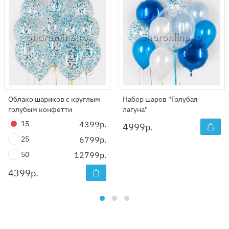
Облако шариков с круглым
Набор шаров "Голубая
голубым конфетти
лагуна"
15
4399р.
4999
р.
25
6799р.
50
12799р.
4399
р.