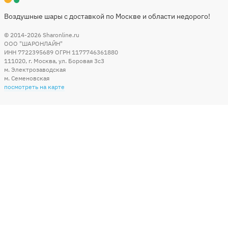
Воздушные шары с доставкой по Москве и области недорого!
© 2014-2026
Sharonline.ru
ООО "ШАРОНЛАЙН"
ИНН 7722395689 ОГРН 1177746361880
111020
,
г. Москва
,
ул. Боровая 3c3
м. Электрозаводская
м. Семеновская
посмотреть на карте
Мы в социальных сетях
Способы оплаты
+7 (495) 215-56-05
КРУГЛОСУТОЧНО 24/7
заказать звонок