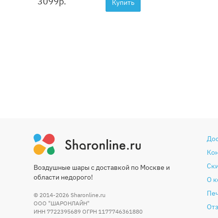
3099
р.
Купить
До
Ко
Ски
Воздушные шары с доставкой по Москве и
области недорого!
О 
Печ
© 2014-2026
Sharonline.ru
ООО "ШАРОНЛАЙН"
От
ИНН 7722395689 ОГРН 1177746361880