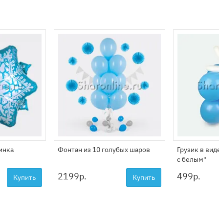
инка
Фонтан из 10 голубых шаров
Грузик в вид
с белым"
2199
р.
499
р.
Купить
Купить