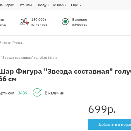
на шарах
Отзывы
Воздушные шары
Еще
ая
150 000+
Высокое
вка
клиентов
качество
"Звезда составная" голубая 66 см
Шар Фигура "Звезда составная" голу
66 см
Артикул:
3439
В наличии
699
р.
Добавить в корз