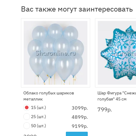
Вас также могут заинтересовать
Облако голубых шариков
Шар Фигура "Снеж
металлик
голубая" 45 см
15
(шт.)
3099р.
799
р.
25
(шт.)
4899р.
50
(шт.)
9199р.