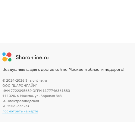
Воздушные шары с доставкой по Москве и области недорого!
© 2014-2026
Sharonline.ru
ООО "ШАРОНЛАЙН"
ИНН 7722395689 ОГРН 1177746361880
111020
,
г. Москва
,
ул. Боровая 3c3
м. Электрозаводская
м. Семеновская
посмотреть на карте
Мы в социальных сетях