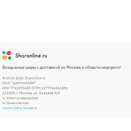
Воздушные шары с доставкой по Москве и области недорого!
© 2014-2026
Sharonline.ru
ООО "ШАРОНЛАЙН"
ИНН 7722395689 ОГРН 1177746361880
111020
,
г. Москва
,
ул. Боровая 3c3
м. Электрозаводская
м. Семеновская
посмотреть на карте
Мы в социальных сетях