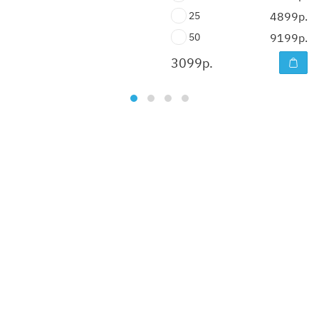
25
4899р.
50
9199р.
3099
р.