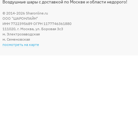
Воздушные шары с доставкой по Москве и области недорого!
© 2014-2026
Sharonline.ru
ООО "ШАРОНЛАЙН"
ИНН 7722395689 ОГРН 1177746361880
111020
,
г. Москва
,
ул. Боровая 3c3
м. Электрозаводская
м. Семеновская
посмотреть на карте
Мы в социальных сетях
Способы оплаты
+7 (495) 215-56-05
КРУГЛОСУТОЧНО 24/7
заказать звонок