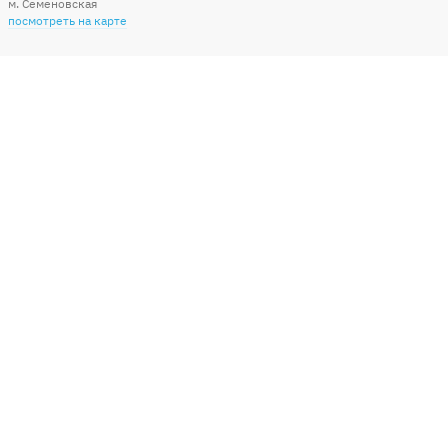
м. Семеновская
посмотреть на карте
Мы в социальных сетях
Способы оплаты
+7 (495) 215-56-05
КРУГЛОСУТОЧНО 24/7
заказать звонок
info@sharonline.ru
написать письмо