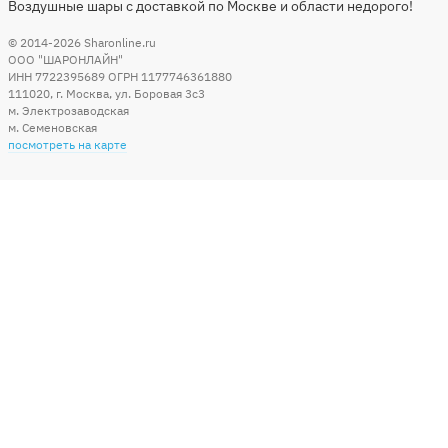
Воздушные шары с доставкой по Москве и области недорого!
© 2014-2026
Sharonline.ru
ООО "ШАРОНЛАЙН"
ИНН 7722395689 ОГРН 1177746361880
111020
,
г. Москва
,
ул. Боровая 3c3
м. Электрозаводская
м. Семеновская
посмотреть на карте
Мы в социальных сетях
Способы оплаты
+7 (495) 215-56-05
КРУГЛОСУТОЧНО 24/7
заказать звонок