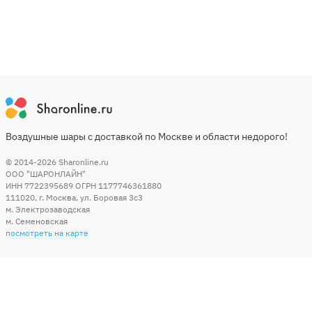
Воздушные шары с доставкой по Москве и области недорого!
© 2014-2026
Sharonline.ru
ООО "ШАРОНЛАЙН"
ИНН 7722395689 ОГРН 1177746361880
111020
,
г. Москва
,
ул. Боровая 3c3
м. Электрозаводская
м. Семеновская
посмотреть на карте
Мы в социальных сетях