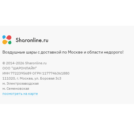
Воздушные шары с доставкой по Москве и области недорого!
© 2014-2026
Sharonline.ru
ООО "ШАРОНЛАЙН"
ИНН 7722395689 ОГРН 1177746361880
111020
,
г. Москва
,
ул. Боровая 3c3
м. Электрозаводская
м. Семеновская
посмотреть на карте
Мы в социальных сетях
Способы оплаты