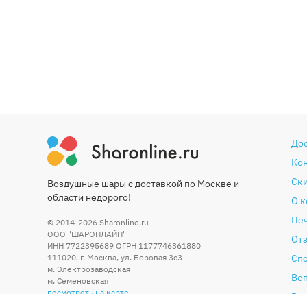
До
Ко
Ски
Воздушные шары с доставкой по Москве и
области недорого!
О 
Печ
© 2014-2026
Sharonline.ru
ООО "ШАРОНЛАЙН"
От
ИНН 7722395689 ОГРН 1177746361880
111020
,
г. Москва
,
ул. Боровая 3c3
Сп
м. Электрозаводская
Во
м. Семеновская
посмотреть на карте
Гар