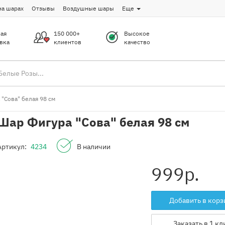
на шарах
Отзывы
Воздушные шары
Еще
ая
150 000+
Высокое
вка
клиентов
качество
"Сова" белая 98 см
Шар Фигура "Сова" белая 98 см
Артикул:
4234
В наличии
999
р.
Добавить в корз
Заказать в 1 кл