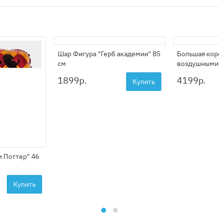
Шар Фигура "Герб академии" 85
Большая кор
см
воздушными
1899
р.
4199
р.
Купить
и Поттер" 46
Купить