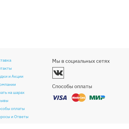
ставка
Мы в социальных сетях
нтакты
дки и Акции
компании
Способы оплаты
ать на шарах
зывы
особы оплаты
просы и Ответы
антия и возврат