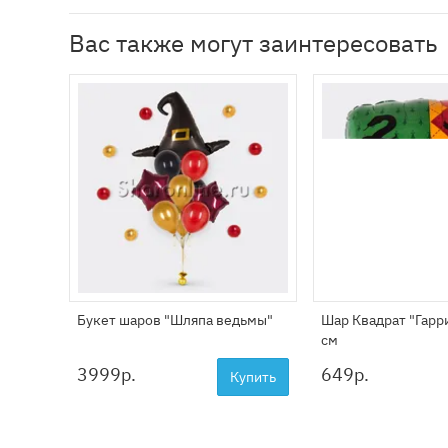
Вас также могут заинтересовать
Букет шаров "Шляпа ведьмы"
Шар Квадрат "Гарр
см
3999
р.
649
р.
Купить