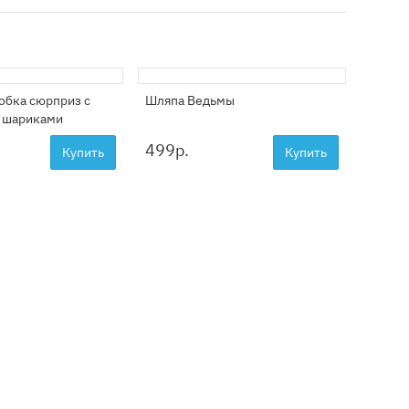
обка сюрприз с
Шляпа Ведьмы
Фонтан
 шариками
шаров
499
р.
2299
Купить
Купить