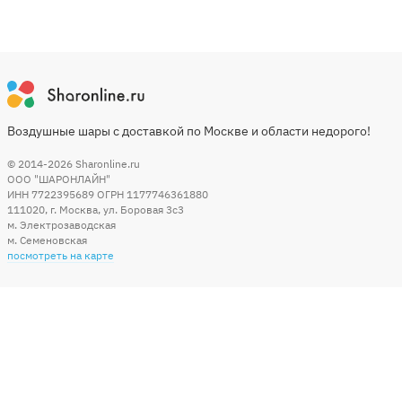
Воздушные шары с доставкой по Москве и области недорого!
© 2014-2026
Sharonline.ru
ООО "ШАРОНЛАЙН"
ИНН 7722395689 ОГРН 1177746361880
111020
,
г. Москва
,
ул. Боровая 3c3
м. Электрозаводская
м. Семеновская
посмотреть на карте
Мы в социальных сетях
Способы оплаты