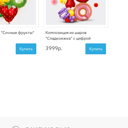
 "Сочные фрукты"
Композиция из шаров
Стойка
"Сладкоежка" с цифрой
3999
р.
2899
Купить
Купить