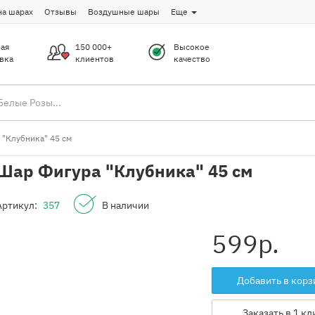
на шарах
Отзывы
Воздушные шары
Еще
ая
150 000+
Высокое
вка
клиентов
качество
 "Клубника" 45 см
Шар Фигура "Клубника" 45 см
Артикул:
357
В наличии
599
р.
Добавить в корз
Заказать в 1 кл