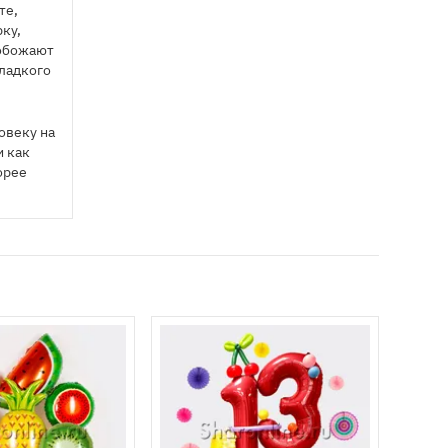
те,
ку,
 обожают
сладкого
овеку на
и как
орее