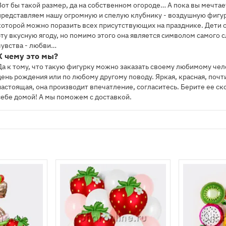
Вот бы такой размер, да на собственном огороде… А пока вы мечтае
представляем нашу огромную и спелую клубнику - воздушную фигур
которой можно поразить всех присутствующих на празднике. Дети
эту вкусную ягоду, но помимо этого она является символом самого 
чувства - любви…
К чему это мы?
Да к тому, что такую фигурку можно заказать своему любимому чел
день рождения или по любому другому поводу. Яркая, красная, почт
настоящая, она производит впечатление, согласитесь. Берите ее ск
себе домой! А мы поможем с доставкой.