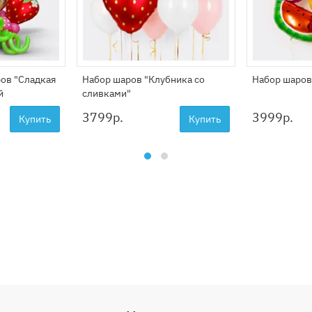
ов "Сладкая
Набор шаров "Клубника со
Набор шаров
й
сливками"
3799
р.
3999
р.
Купить
Купить