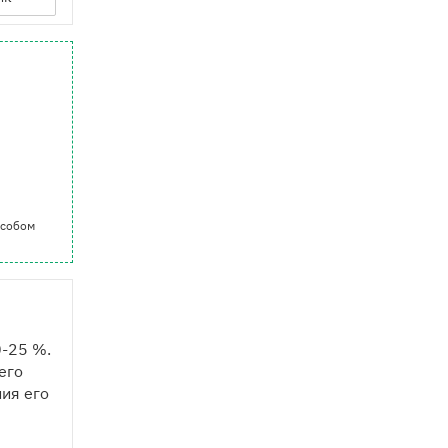
особом
0-25 %.
его
ия его