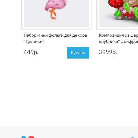
Набор мини фольги для декора
Композиция из шар
"Тропики"
клубника" с цифро
449
р.
3999
р.
Купить