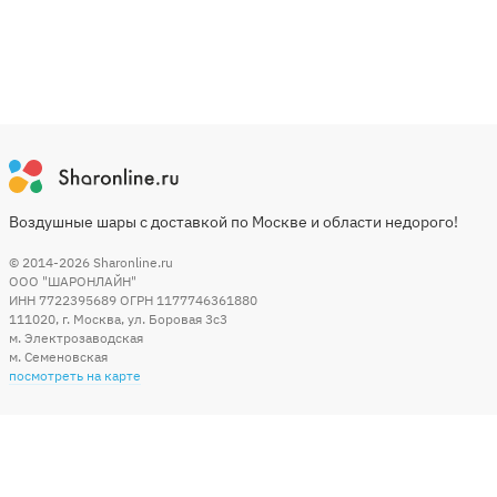
Воздушные шары с доставкой по Москве и области недорого!
© 2014-2026
Sharonline.ru
ООО "ШАРОНЛАЙН"
ИНН 7722395689 ОГРН 1177746361880
111020
,
г. Москва
,
ул. Боровая 3c3
м. Электрозаводская
м. Семеновская
посмотреть на карте
Мы в социальных сетях