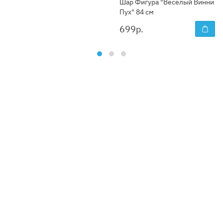
Шар Фигура "Веселый Винни
Пух" 84 см
699
р.