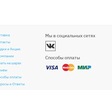
ставка
Мы в социальных сетях
нтакты
дки и Акции
компании
Способы оплаты
ать на шарах
зывы
особы оплаты
просы и Ответы
антия и возврат
глашение (Оферта)
литика конфиденциальности