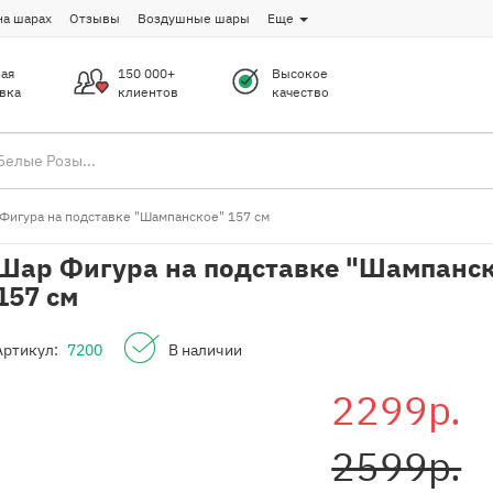
на шарах
Отзывы
Воздушные шары
Еще
ая
150 000+
Высокое
вка
клиентов
качество
Фигура на подставке "Шампанское" 157 см
Шар Фигура на подставке "Шампанс
157 см
Артикул:
7200
В наличии
2299р.
2599р.