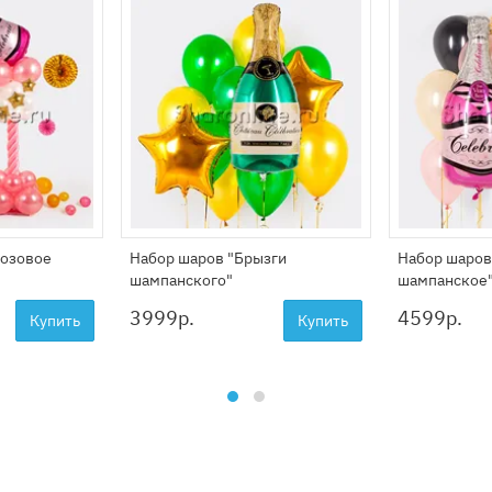
Розовое
Набор шаров "Брызги
Набор шаров
шампанского"
шампанское
3999
р.
4599
р.
Купить
Купить