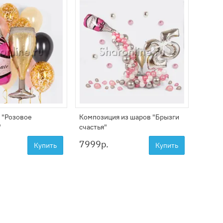
 "Розовое
Композиция из шаров "Брызги
Цепоч
"
счастья"
золоты
7999
р.
5499
Купить
Купить