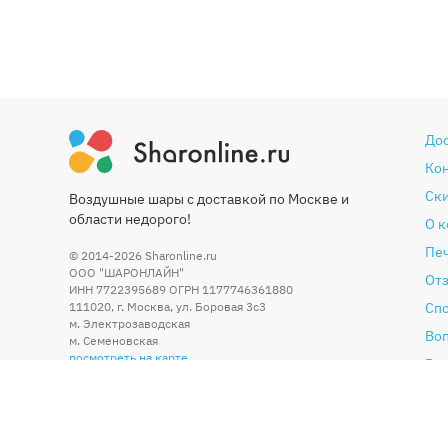
До
Ко
Ски
Воздушные шары с доставкой по Москве и
области недорого!
О 
Печ
© 2014-2026
Sharonline.ru
ООО "ШАРОНЛАЙН"
От
ИНН 7722395689 ОГРН 1177746361880
111020
,
г. Москва
,
ул. Боровая 3c3
Сп
м. Электрозаводская
Во
м. Семеновская
посмотреть на карте
Гар
Со
По